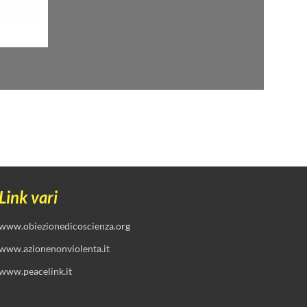
Link vari
www.obiezionedicoscienza.org
www.azionenonviolenta.it
www.peacelink.it